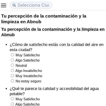
Tu percepción de la contaminación y la
Coste de vida
Precios de las propiedades
Calidad de Vida
limpieza en Abnub
Tu percepción de la contaminación y la limpieza en
Índice de Costo de Vida (Actual)
Índice de Precios de Inmuebles (Actual)
Índice de Calidad de Vida
Abnub
Índice de Costo de Vida
Índice de Precios de Inmuebles
Índice de Calidad de Vida (Actual)
¿Cómo de satisfecho estás con la calidad del aire en
esta ciudad?
Índice de costo de vida por país
Índice de Precios de Inmuebles por País
Índice de calidad de vida por país
Muy Satisfecho
Algo Satisfecho
Neutral
en aqaba
Delincuencia
Algo Insatisfecho
Muy Insatisfecho
Calificación del Índice de Criminalidad
No estoy seguro
(Actual)
¿Qué te parece la calidad y accesibilidad del agua
potable?
Índice de Criminalidad
Muy Satisfecho
Algo Satisfecho