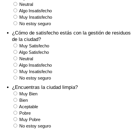
Índice de criminalidad por país
Neutral
Algo Insatisfecho
Muy Insatisfecho
Sanidad
No estoy seguro
Índice de Sanidad (Actual)
¿Cómo de satisfecho estás con la gestión de residuos
de la ciudad?
Muy Satisfecho
Índice de Sanidad
Algo Satisfecho
Neutral
Índice de Sanidad por País
Algo Insatisfecho
Muy Insatisfecho
Contaminación
No estoy seguro
¿Encuentras la ciudad limpia?
Índice de Contaminación (Actual)
Muy Bien
Bien
Aceptable
Índice de contaminación
Pobre
Muy Pobre
Índice de Contaminación por País
No estoy seguro