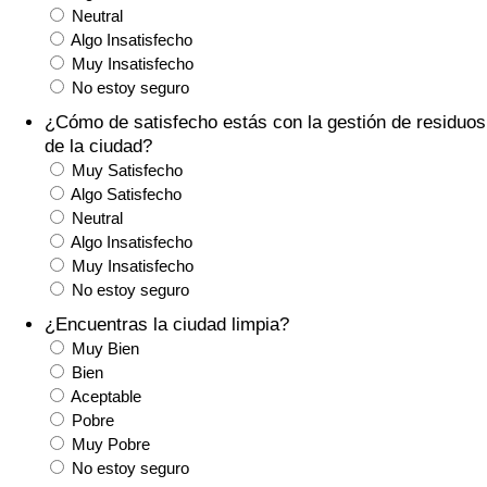
Índice de criminalidad por país
Neutral
Algo Insatisfecho
Muy Insatisfecho
Sanidad
No estoy seguro
Índice de Sanidad (Actual)
¿Cómo de satisfecho estás con la gestión de residuos
de la ciudad?
Muy Satisfecho
Índice de Sanidad
Algo Satisfecho
Neutral
Índice de Sanidad por País
Algo Insatisfecho
Muy Insatisfecho
Contaminación
No estoy seguro
¿Encuentras la ciudad limpia?
Índice de Contaminación (Actual)
Muy Bien
Bien
Aceptable
Índice de contaminación
Pobre
Muy Pobre
Índice de Contaminación por País
No estoy seguro