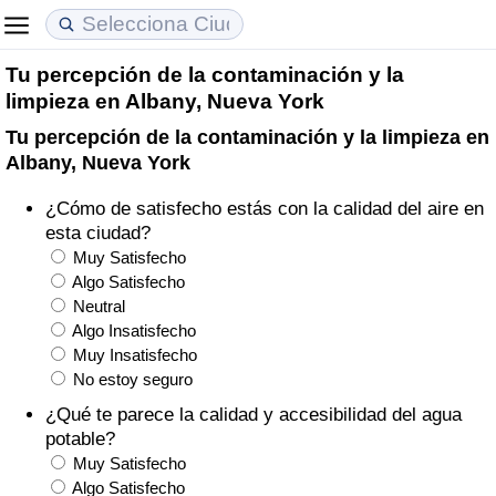
Tu percepción de la contaminación y la
Coste de vida
Precios de las propiedades
Calidad de Vida
limpieza en Albany, Nueva York
Tu percepción de la contaminación y la limpieza en
Índice de Costo de Vida (Actual)
Índice de Precios de Inmuebles (Actual)
Índice de Calidad de Vida
Albany, Nueva York
Índice de Costo de Vida
Índice de Precios de Inmuebles
Índice de Calidad de Vida (Actual)
¿Cómo de satisfecho estás con la calidad del aire en
esta ciudad?
Índice de costo de vida por país
Índice de Precios de Inmuebles por País
Índice de calidad de vida por país
Muy Satisfecho
Algo Satisfecho
Neutral
en aqaba
Delincuencia
Algo Insatisfecho
Muy Insatisfecho
Calificación del Índice de Criminalidad
No estoy seguro
(Actual)
¿Qué te parece la calidad y accesibilidad del agua
potable?
Índice de Criminalidad
Muy Satisfecho
Algo Satisfecho