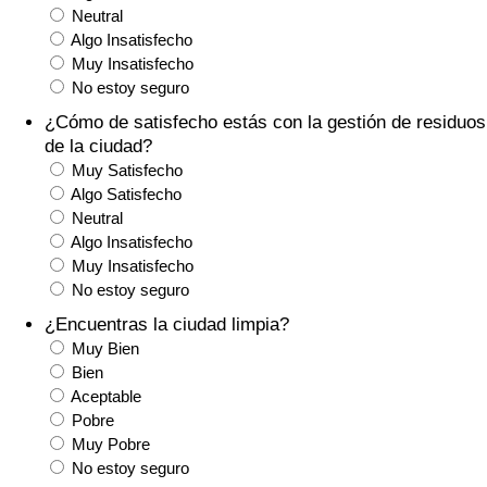
Índice de criminalidad por país
Neutral
Algo Insatisfecho
Muy Insatisfecho
Sanidad
No estoy seguro
Índice de Sanidad (Actual)
¿Cómo de satisfecho estás con la gestión de residuos
de la ciudad?
Muy Satisfecho
Índice de Sanidad
Algo Satisfecho
Neutral
Índice de Sanidad por País
Algo Insatisfecho
Muy Insatisfecho
Contaminación
No estoy seguro
¿Encuentras la ciudad limpia?
Índice de Contaminación (Actual)
Muy Bien
Bien
Aceptable
Índice de contaminación
Pobre
Muy Pobre
Índice de Contaminación por País
No estoy seguro