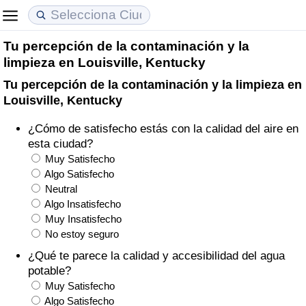
Tu percepción de la contaminación y la
Coste de vida
Precios de las propiedades
Calidad de Vida
limpieza en Louisville, Kentucky
Tu percepción de la contaminación y la limpieza en
Índice de Costo de Vida (Actual)
Índice de Precios de Inmuebles (Actual)
Índice de Calidad de Vida
Louisville, Kentucky
Índice de Costo de Vida
Índice de Precios de Inmuebles
Índice de Calidad de Vida (Actual)
¿Cómo de satisfecho estás con la calidad del aire en
esta ciudad?
Índice de costo de vida por país
Índice de Precios de Inmuebles por País
Índice de calidad de vida por país
Muy Satisfecho
Algo Satisfecho
Neutral
en aqaba
Delincuencia
Algo Insatisfecho
Muy Insatisfecho
Calificación del Índice de Criminalidad
No estoy seguro
(Actual)
¿Qué te parece la calidad y accesibilidad del agua
potable?
Índice de Criminalidad
Muy Satisfecho
Algo Satisfecho