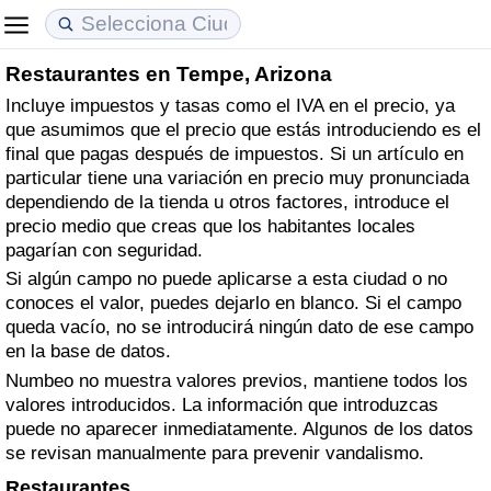
Restaurantes en Tempe, Arizona
Coste de vida
Precios de las propiedades
Calidad de Vida
Incluye impuestos y tasas como el IVA en el precio, ya
que asumimos que el precio que estás introduciendo es el
Índice de Costo de Vida (Actual)
Índice de Precios de Inmuebles (Actual)
Índice de Calidad de Vida
final que pagas después de impuestos. Si un artículo en
particular tiene una variación en precio muy pronunciada
Índice de Costo de Vida
Índice de Precios de Inmuebles
Índice de Calidad de Vida (Actual)
dependiendo de la tienda u otros factores, introduce el
precio medio que creas que los habitantes locales
Índice de costo de vida por país
Índice de Precios de Inmuebles por País
Índice de calidad de vida por país
pagarían con seguridad.
Si algún campo no puede aplicarse a esta ciudad o no
conoces el valor, puedes dejarlo en blanco. Si el campo
en aqaba
Delincuencia
queda vacío, no se introducirá ningún dato de ese campo
en la base de datos.
Calificación del Índice de Criminalidad
Numbeo no muestra valores previos, mantiene todos los
(Actual)
valores introducidos. La información que introduzcas
puede no aparecer inmediatamente. Algunos de los datos
Índice de Criminalidad
se revisan manualmente para prevenir vandalismo.
Restaurantes