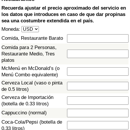
Índice de criminalidad por país
Recuerda ajustar el precio aproximado del servicio en
los datos que introduces en caso de que dar propinas
Sanidad
sea una costumbre extendida en el país.
Moneda:
Índice de Sanidad (Actual)
Comida, Restaurante Barato
Índice de Sanidad
Comida para 2 Personas,
Restaurante Medio, Tres
platos
Índice de Sanidad por País
McMenú en McDonald’s (o
Menú Combo equivalente)
Contaminación
Cerveza Local (vaso o pinta
de 0.5 litros)
Índice de Contaminación (Actual)
Cerveza de Importación
(botella de 0.33 litros)
Índice de contaminación
Cappuccino (normal)
Índice de Contaminación por País
Coca-Cola/Pepsi (botella de
0.33 litros)