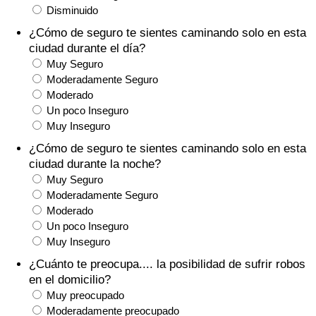
Índice de criminalidad por país
Disminuido
¿Cómo de seguro te sientes caminando solo en esta
Sanidad
ciudad durante el día?
Muy Seguro
Índice de Sanidad (Actual)
Moderadamente Seguro
Moderado
Un poco Inseguro
Índice de Sanidad
Muy Inseguro
¿Cómo de seguro te sientes caminando solo en esta
Índice de Sanidad por País
ciudad durante la noche?
Muy Seguro
Contaminación
Moderadamente Seguro
Moderado
Índice de Contaminación (Actual)
Un poco Inseguro
Muy Inseguro
Índice de contaminación
¿Cuánto te preocupa.... la posibilidad de sufrir robos
en el domicilio?
Índice de Contaminación por País
Muy preocupado
Moderadamente preocupado