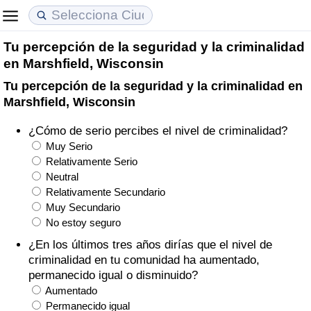
Tu percepción de la seguridad y la criminalidad
Coste de vida
Precios de las propiedades
Calidad de Vida
en Marshfield, Wisconsin
Tu percepción de la seguridad y la criminalidad en
Índice de Costo de Vida (Actual)
Índice de Precios de Inmuebles (Actual)
Índice de Calidad de Vida
Marshfield, Wisconsin
Índice de Costo de Vida
Índice de Precios de Inmuebles
Índice de Calidad de Vida (Actual)
¿Cómo de serio percibes el nivel de criminalidad?
Muy Serio
Índice de costo de vida por país
Índice de Precios de Inmuebles por País
Índice de calidad de vida por país
Relativamente Serio
Neutral
Relativamente Secundario
en aqaba
Delincuencia
Muy Secundario
No estoy seguro
Calificación del Índice de Criminalidad
¿En los últimos tres años dirías que el nivel de
(Actual)
criminalidad en tu comunidad ha aumentado,
permanecido igual o disminuido?
Índice de Criminalidad
Aumentado
Permanecido igual