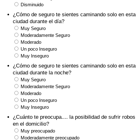
Índice de criminalidad por país
Disminuido
¿Cómo de seguro te sientes caminando solo en esta
Sanidad
ciudad durante el día?
Muy Seguro
Índice de Sanidad (Actual)
Moderadamente Seguro
Moderado
Un poco Inseguro
Índice de Sanidad
Muy Inseguro
¿Cómo de seguro te sientes caminando solo en esta
Índice de Sanidad por País
ciudad durante la noche?
Muy Seguro
Contaminación
Moderadamente Seguro
Moderado
Índice de Contaminación (Actual)
Un poco Inseguro
Muy Inseguro
Índice de contaminación
¿Cuánto te preocupa.... la posibilidad de sufrir robos
en el domicilio?
Índice de Contaminación por País
Muy preocupado
Moderadamente preocupado