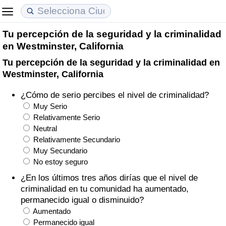
Tu percepción de la seguridad y la criminalidad
Coste de vida
Precios de las propiedades
Calidad de Vida
en Westminster, California
Tu percepción de la seguridad y la criminalidad en
Índice de Costo de Vida (Actual)
Índice de Precios de Inmuebles (Actual)
Índice de Calidad de Vida
Westminster, California
Índice de Costo de Vida
Índice de Precios de Inmuebles
Índice de Calidad de Vida (Actual)
¿Cómo de serio percibes el nivel de criminalidad?
Muy Serio
Índice de costo de vida por país
Índice de Precios de Inmuebles por País
Índice de calidad de vida por país
Relativamente Serio
Neutral
Relativamente Secundario
en aqaba
Delincuencia
Muy Secundario
No estoy seguro
Calificación del Índice de Criminalidad
¿En los últimos tres años dirías que el nivel de
(Actual)
criminalidad en tu comunidad ha aumentado,
permanecido igual o disminuido?
Índice de Criminalidad
Aumentado
Permanecido igual