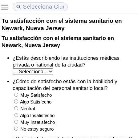
Tu satisfacción con el sistema sanitario en
Coste de vida
Precios de las propiedades
Calidad de Vida
Newark, Nueva Jersey
Tu satisfacción con el sistema sanitario en
Índice de Costo de Vida (Actual)
Índice de Precios de Inmuebles (Actual)
Índice de Calidad de Vida
Newark, Nueva Jersey
Índice de Costo de Vida
Índice de Precios de Inmuebles
Índice de Calidad de Vida (Actual)
¿Estás describiendo las instituciones médicas
privada o national de la ciudad?
Índice de costo de vida por país
Índice de Precios de Inmuebles por País
Índice de calidad de vida por país
¿Cómo de satisfecho estás con la habilidad y
en aqaba
Delincuencia
capacitación del personal sanitario local?
Muy Satisfecho
Calificación del Índice de Criminalidad
Algo Satisfecho
Neutral
(Actual)
Algo Insatisfecho
Muy Insatisfecho
Índice de Criminalidad
No estoy seguro