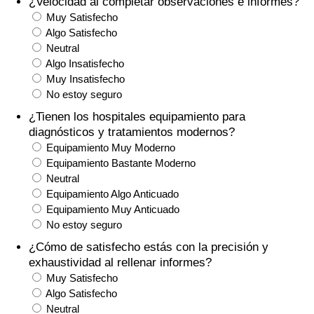
¿Velocidad al completar observaciones e informes?
Índice de criminalidad por país
Muy Satisfecho
Algo Satisfecho
Sanidad
Neutral
Algo Insatisfecho
Índice de Sanidad (Actual)
Muy Insatisfecho
No estoy seguro
Índice de Sanidad
¿Tienen los hospitales equipamiento para
diagnósticos y tratamientos modernos?
Equipamiento Muy Moderno
Índice de Sanidad por País
Equipamiento Bastante Moderno
Neutral
Contaminación
Equipamiento Algo Anticuado
Equipamiento Muy Anticuado
Índice de Contaminación (Actual)
No estoy seguro
¿Cómo de satisfecho estás con la precisión y
Índice de contaminación
exhaustividad al rellenar informes?
Muy Satisfecho
Índice de Contaminación por País
Algo Satisfecho
Neutral