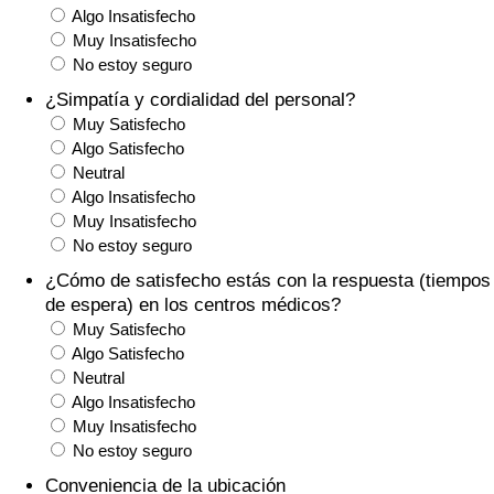
Algo Insatisfecho
Tráfico
Muy Insatisfecho
No estoy seguro
Índice de Tráfico
¿Simpatía y cordialidad del personal?
Muy Satisfecho
Índice de Tráfico (Actual)
Algo Satisfecho
Neutral
Índice de Tráfico por País
Algo Insatisfecho
Muy Insatisfecho
No estoy seguro
¿Cómo de satisfecho estás con la respuesta (tiempos
de espera) en los centros médicos?
Muy Satisfecho
Algo Satisfecho
Neutral
Algo Insatisfecho
Muy Insatisfecho
No estoy seguro
Conveniencia de la ubicación