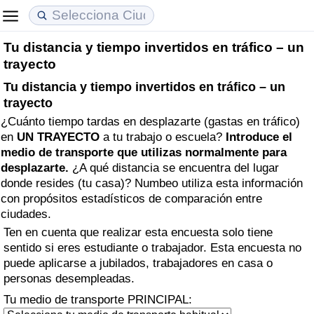
Tu distancia y tiempo invertidos en tráfico – un
Coste de vida
Precios de las propiedades
Calidad de Vida
trayecto
Tu distancia y tiempo invertidos en tráfico – un
Índice de Costo de Vida (Actual)
Índice de Precios de Inmuebles (Actual)
Índice de Calidad de Vida
trayecto
¿Cuánto tiempo tardas en desplazarte (gastas en tráfico)
Índice de Costo de Vida
Índice de Precios de Inmuebles
Índice de Calidad de Vida (Actual)
en
UN TRAYECTO
a tu trabajo o escuela?
Introduce el
medio de transporte que utilizas normalmente para
Índice de costo de vida por país
Índice de Precios de Inmuebles por País
Índice de calidad de vida por país
desplazarte.
¿A qué distancia se encuentra del lugar
donde resides (tu casa)? Numbeo utiliza esta información
en aqaba
Delincuencia
con propósitos estadísticos de comparación entre
ciudades.
Calificación del Índice de Criminalidad
Ten en cuenta que realizar esta encuesta solo tiene
sentido si eres estudiante o trabajador. Esta encuesta no
(Actual)
puede aplicarse a jubilados, trabajadores en casa o
personas desempleadas.
Índice de Criminalidad
Tu medio de transporte PRINCIPAL: