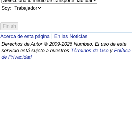
Índice de criminalidad por país
Soy:
Sanidad
Índice de Sanidad (Actual)
Acerca de esta página
En las Noticias
Derechos de Autor © 2009-2026 Numbeo. El uso de este
Índice de Sanidad
servicio está sujeto a nuestros
Términos de Uso
y
Política
de Privacidad
Índice de Sanidad por País
Contaminación
Índice de Contaminación (Actual)
Índice de contaminación
Índice de Contaminación por País