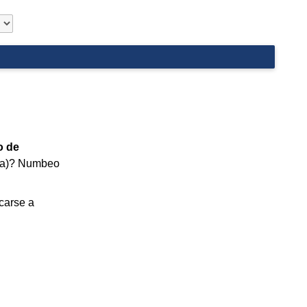
o de
asa)? Numbeo
icarse a