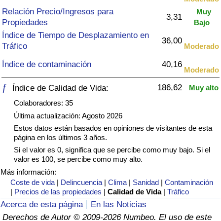
Índice de criminalidad por país
Relación Precio/Ingresos para
Muy
3,31
Propiedades
Bajo
Sanidad
Índice de Tiempo de Desplazamiento en
36,00
Tráfico
Moderado
Índice de Sanidad (Actual)
Índice de contaminación
40,16
Moderado
Índice de Sanidad
ƒ
186,62
Índice de Calidad de Vida:
Muy alto
Colaboradores: 35
Índice de Sanidad por País
Última actualización: Agosto 2026
Estos datos están basados en opiniones de visitantes de esta
Contaminación
página en los últimos 3 años.
Si el valor es 0, significa que se percibe como muy bajo. Si el
Índice de Contaminación (Actual)
valor es 100, se percibe como muy alto.
Más información:
Índice de contaminación
Coste de vida
|
Delincuencia
|
Clima
|
Sanidad
|
Contaminación
|
Precios de las propiedades
|
Calidad de Vida
|
Tráfico
Acerca de esta página
En las Noticias
Índice de Contaminación por País
Derechos de Autor © 2009-2026 Numbeo. El uso de este