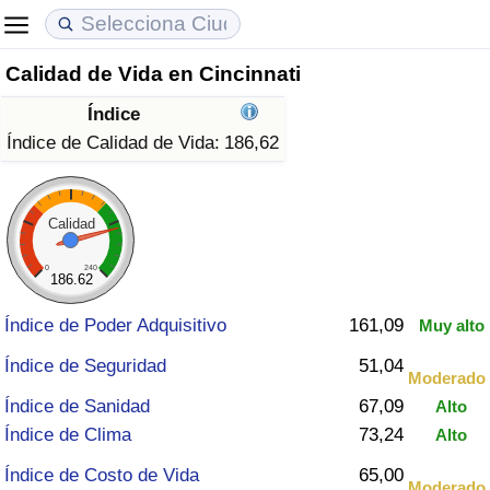
Calidad de Vida en Cincinnati
Coste de vida
Precios de las propiedades
Calidad de Vida
Índice
Índice de Costo de Vida (Actual)
Índice de Precios de Inmuebles (Actual)
Índice de Calidad de Vida
Índice de Calidad de Vida:
186,62
Índice de Costo de Vida
Índice de Precios de Inmuebles
Índice de Calidad de Vida (Actual)
Calidad
Índice de costo de vida por país
Índice de Precios de Inmuebles por País
Índice de calidad de vida por país
0
240
186.62
en aqaba
Delincuencia
Índice de Poder Adquisitivo
161,09
Muy alto
Calificación del Índice de Criminalidad
Índice de Seguridad
51,04
Moderado
(Actual)
Índice de Sanidad
67,09
Alto
Índice de Clima
73,24
Alto
Índice de Criminalidad
Índice de Costo de Vida
65,00
Moderado