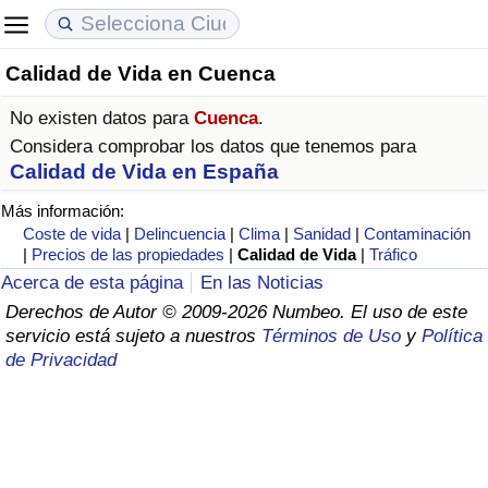
Calidad de Vida en Cuenca
Coste de vida
Precios de las propiedades
Calidad de Vida
No existen datos para
Cuenca
.
Índice de Costo de Vida (Actual)
Índice de Precios de Inmuebles (Actual)
Índice de Calidad de Vida
Considera comprobar los datos que tenemos para
Calidad de Vida en España
Índice de Costo de Vida
Índice de Precios de Inmuebles
Índice de Calidad de Vida (Actual)
Más información:
Coste de vida
|
Delincuencia
|
Clima
|
Sanidad
|
Contaminación
Índice de costo de vida por país
Índice de Precios de Inmuebles por País
Índice de calidad de vida por país
|
Precios de las propiedades
|
Calidad de Vida
|
Tráfico
Acerca de esta página
En las Noticias
en aqaba
Delincuencia
Derechos de Autor © 2009-2026 Numbeo. El uso de este
servicio está sujeto a nuestros
Términos de Uso
y
Política
de Privacidad
Calificación del Índice de Criminalidad
(Actual)
Índice de Criminalidad