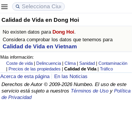
Calidad de Vida en Dong Hoi
Coste de vida
Precios de las propiedades
Calidad de Vida
No existen datos para
Dong Hoi
.
Índice de Costo de Vida (Actual)
Índice de Precios de Inmuebles (Actual)
Índice de Calidad de Vida
Considera comprobar los datos que tenemos para
Calidad de Vida en Vietnam
Índice de Costo de Vida
Índice de Precios de Inmuebles
Índice de Calidad de Vida (Actual)
Más información:
Coste de vida
|
Delincuencia
|
Clima
|
Sanidad
|
Contaminación
Índice de costo de vida por país
Índice de Precios de Inmuebles por País
Índice de calidad de vida por país
|
Precios de las propiedades
|
Calidad de Vida
|
Tráfico
Acerca de esta página
En las Noticias
en aqaba
Delincuencia
Derechos de Autor © 2009-2026 Numbeo. El uso de este
servicio está sujeto a nuestros
Términos de Uso
y
Política
de Privacidad
Calificación del Índice de Criminalidad
(Actual)
Índice de Criminalidad