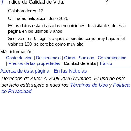
ƒ
?
Índice de Calidad de Vida:
Índice de criminalidad por país
Colaboradores: 12
Sanidad
Última actualización: Julio 2026
Estos datos están basados en opiniones de visitantes de esta
página en los últimos 3 años.
Índice de Sanidad (Actual)
Si el valor es 0, significa que se percibe como muy bajo. Si el
valor es 100, se percibe como muy alto.
Índice de Sanidad
Más información:
Coste de vida
|
Delincuencia
|
Clima
|
Sanidad
|
Contaminación
Índice de Sanidad por País
|
Precios de las propiedades
|
Calidad de Vida
|
Tráfico
Acerca de esta página
En las Noticias
Contaminación
Derechos de Autor © 2009-2026 Numbeo. El uso de este
servicio está sujeto a nuestros
Términos de Uso
y
Política
de Privacidad
Índice de Contaminación (Actual)
Índice de contaminación
Índice de Contaminación por País