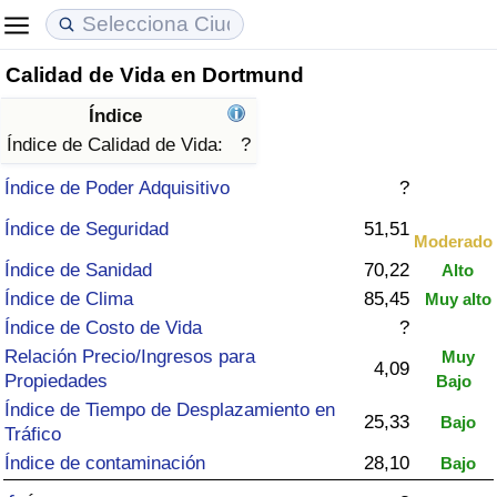
Calidad de Vida en Dortmund
Coste de vida
Precios de las propiedades
Calidad de Vida
Índice
Índice de Costo de Vida (Actual)
Índice de Precios de Inmuebles (Actual)
Índice de Calidad de Vida
Índice de Calidad de Vida:
?
Índice de Poder Adquisitivo
?
Índice de Costo de Vida
Índice de Precios de Inmuebles
Índice de Calidad de Vida (Actual)
Índice de Seguridad
51,51
Moderado
Índice de costo de vida por país
Índice de Precios de Inmuebles por País
Índice de calidad de vida por país
Índice de Sanidad
70,22
Alto
Índice de Clima
85,45
Muy alto
en aqaba
Delincuencia
Índice de Costo de Vida
?
Relación Precio/Ingresos para
Muy
Calificación del Índice de Criminalidad
4,09
Propiedades
Bajo
(Actual)
Índice de Tiempo de Desplazamiento en
25,33
Bajo
Tráfico
Índice de Criminalidad
Índice de contaminación
28,10
Bajo