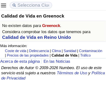
Calidad de Vida en Greenock
Coste de vida
Precios de las propiedades
Calidad de Vida
No existen datos para
Greenock
.
Índice de Costo de Vida (Actual)
Índice de Precios de Inmuebles (Actual)
Índice de Calidad de Vida
Considera comprobar los datos que tenemos para
Calidad de Vida en Reino Unido
Índice de Costo de Vida
Índice de Precios de Inmuebles
Índice de Calidad de Vida (Actual)
Más información:
Coste de vida
|
Delincuencia
|
Clima
|
Sanidad
|
Contaminación
Índice de costo de vida por país
Índice de Precios de Inmuebles por País
Índice de calidad de vida por país
|
Precios de las propiedades
|
Calidad de Vida
|
Tráfico
Acerca de esta página
En las Noticias
en aqaba
Delincuencia
Derechos de Autor © 2009-2026 Numbeo. El uso de este
servicio está sujeto a nuestros
Términos de Uso
y
Política
de Privacidad
Calificación del Índice de Criminalidad
(Actual)
Índice de Criminalidad