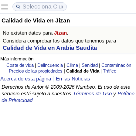
Calidad de Vida en Jizan
Coste de vida
Precios de las propiedades
Calidad de Vida
No existen datos para
Jizan
.
Índice de Costo de Vida (Actual)
Índice de Precios de Inmuebles (Actual)
Índice de Calidad de Vida
Considera comprobar los datos que tenemos para
Calidad de Vida en Arabia Saudita
Índice de Costo de Vida
Índice de Precios de Inmuebles
Índice de Calidad de Vida (Actual)
Más información:
Coste de vida
|
Delincuencia
|
Clima
|
Sanidad
|
Contaminación
Índice de costo de vida por país
Índice de Precios de Inmuebles por País
Índice de calidad de vida por país
|
Precios de las propiedades
|
Calidad de Vida
|
Tráfico
Acerca de esta página
En las Noticias
en aqaba
Delincuencia
Derechos de Autor © 2009-2026 Numbeo. El uso de este
servicio está sujeto a nuestros
Términos de Uso
y
Política
de Privacidad
Calificación del Índice de Criminalidad
(Actual)
Índice de Criminalidad