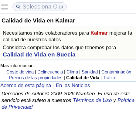
Calidad de Vida en Kalmar
Coste de vida
Precios de las propiedades
Calidad de Vida
Necesitamos más colaboradores para
Kalmar
mejorar la
Índice de Costo de Vida (Actual)
Índice de Precios de Inmuebles (Actual)
Índice de Calidad de Vida
calidad de nuestros datos.
Considera comprobar los datos que tenemos para
Índice de Costo de Vida
Índice de Precios de Inmuebles
Índice de Calidad de Vida (Actual)
Calidad de Vida en Suecia
Más información:
Índice de costo de vida por país
Índice de Precios de Inmuebles por País
Índice de calidad de vida por país
Coste de vida
|
Delincuencia
|
Clima
|
Sanidad
|
Contaminación
|
Precios de las propiedades
|
Calidad de Vida
|
Tráfico
en aqaba
Delincuencia
Acerca de esta página
En las Noticias
Derechos de Autor © 2009-2026 Numbeo. El uso de este
servicio está sujeto a nuestros
Términos de Uso
y
Política
Calificación del Índice de Criminalidad
de Privacidad
(Actual)
Índice de Criminalidad