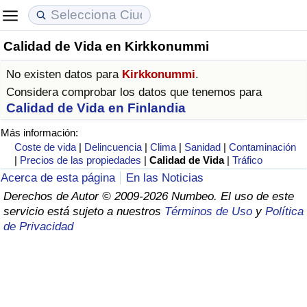
Calidad de Vida en Kirkkonummi
Coste de vida
Precios de las propiedades
Calidad de Vida
No existen datos para
Kirkkonummi
.
Índice de Costo de Vida (Actual)
Índice de Precios de Inmuebles (Actual)
Índice de Calidad de Vida
Considera comprobar los datos que tenemos para
Calidad de Vida en Finlandia
Índice de Costo de Vida
Índice de Precios de Inmuebles
Índice de Calidad de Vida (Actual)
Más información:
Coste de vida
|
Delincuencia
|
Clima
|
Sanidad
|
Contaminación
Índice de costo de vida por país
Índice de Precios de Inmuebles por País
Índice de calidad de vida por país
|
Precios de las propiedades
|
Calidad de Vida
|
Tráfico
Acerca de esta página
En las Noticias
en aqaba
Delincuencia
Derechos de Autor © 2009-2026 Numbeo. El uso de este
servicio está sujeto a nuestros
Términos de Uso
y
Política
de Privacidad
Calificación del Índice de Criminalidad
(Actual)
Índice de Criminalidad