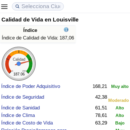
Calidad de Vida en Louisville
Coste de vida
Precios de las propiedades
Calidad de Vida
Índice
Índice de Costo de Vida (Actual)
Índice de Precios de Inmuebles (Actual)
Índice de Calidad de Vida
Índice de Calidad de Vida:
187,06
Índice de Costo de Vida
Índice de Precios de Inmuebles
Índice de Calidad de Vida (Actual)
Calidad
Índice de costo de vida por país
Índice de Precios de Inmuebles por País
Índice de calidad de vida por país
0
240
187.06
en aqaba
Delincuencia
Índice de Poder Adquisitivo
168,21
Muy alto
Calificación del Índice de Criminalidad
Índice de Seguridad
42,38
Moderado
(Actual)
Índice de Sanidad
61,51
Alto
Índice de Clima
78,61
Alto
Índice de Criminalidad
Índice de Costo de Vida
63,29
Bajo