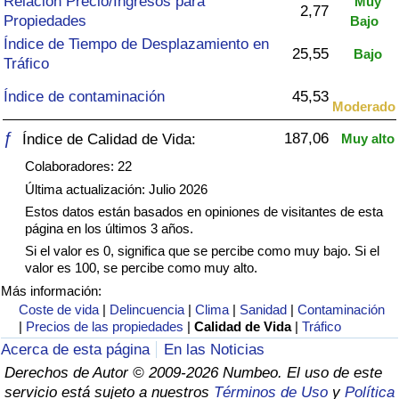
Relación Precio/Ingresos para
Muy
Índice de criminalidad por país
2,77
Propiedades
Bajo
Índice de Tiempo de Desplazamiento en
Sanidad
25,55
Bajo
Tráfico
Índice de contaminación
45,53
Índice de Sanidad (Actual)
Moderado
ƒ
187,06
Índice de Calidad de Vida:
Muy alto
Índice de Sanidad
Colaboradores: 22
Índice de Sanidad por País
Última actualización: Julio 2026
Estos datos están basados en opiniones de visitantes de esta
página en los últimos 3 años.
Contaminación
Si el valor es 0, significa que se percibe como muy bajo. Si el
valor es 100, se percibe como muy alto.
Índice de Contaminación (Actual)
Más información:
Coste de vida
|
Delincuencia
|
Clima
|
Sanidad
|
Contaminación
Índice de contaminación
|
Precios de las propiedades
|
Calidad de Vida
|
Tráfico
Acerca de esta página
En las Noticias
Índice de Contaminación por País
Derechos de Autor © 2009-2026 Numbeo. El uso de este
servicio está sujeto a nuestros
Términos de Uso
y
Política