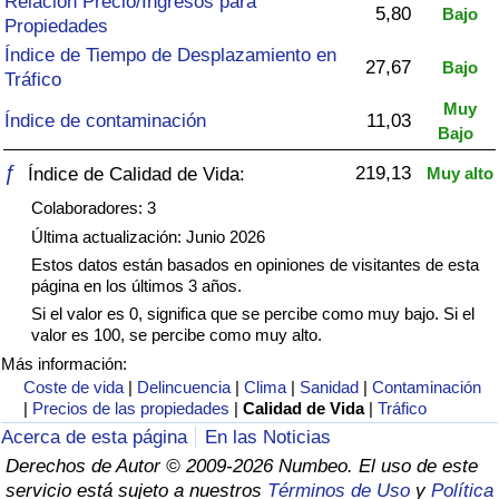
Relación Precio/Ingresos para
Índice de criminalidad por país
5,80
Bajo
Propiedades
Índice de Tiempo de Desplazamiento en
Sanidad
27,67
Bajo
Tráfico
Muy
Índice de contaminación
11,03
Índice de Sanidad (Actual)
Bajo
ƒ
219,13
Índice de Calidad de Vida:
Muy alto
Índice de Sanidad
Colaboradores: 3
Índice de Sanidad por País
Última actualización: Junio 2026
Estos datos están basados en opiniones de visitantes de esta
página en los últimos 3 años.
Contaminación
Si el valor es 0, significa que se percibe como muy bajo. Si el
valor es 100, se percibe como muy alto.
Índice de Contaminación (Actual)
Más información:
Coste de vida
|
Delincuencia
|
Clima
|
Sanidad
|
Contaminación
Índice de contaminación
|
Precios de las propiedades
|
Calidad de Vida
|
Tráfico
Acerca de esta página
En las Noticias
Índice de Contaminación por País
Derechos de Autor © 2009-2026 Numbeo. El uso de este
servicio está sujeto a nuestros
Términos de Uso
y
Política