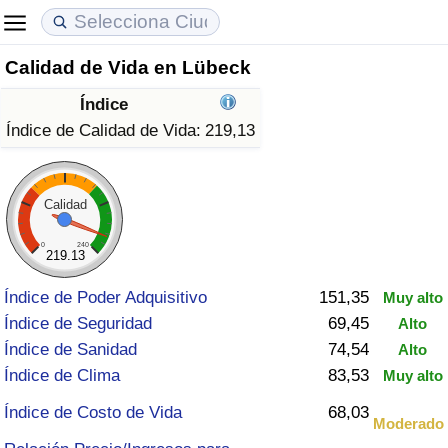
Calidad de Vida en Lübeck
Coste de vida
Precios de las propiedades
Calidad de Vida
Índice
Índice de Costo de Vida (Actual)
Índice de Precios de Inmuebles (Actual)
Índice de Calidad de Vida
Índice de Calidad de Vida:
219,13
Índice de Costo de Vida
Índice de Precios de Inmuebles
Índice de Calidad de Vida (Actual)
Calidad
Índice de costo de vida por país
Índice de Precios de Inmuebles por País
Índice de calidad de vida por país
0
240
219.13
en aqaba
Delincuencia
Índice de Poder Adquisitivo
151,35
Muy alto
Índice de Seguridad
69,45
Alto
Calificación del Índice de Criminalidad
Índice de Sanidad
74,54
Alto
(Actual)
Índice de Clima
83,53
Muy alto
Índice de Criminalidad
Índice de Costo de Vida
68,03
Moderado