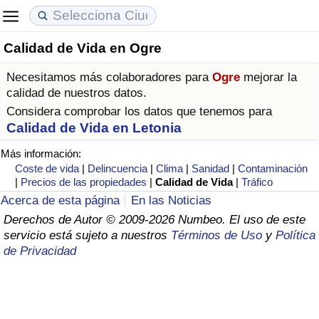
Calidad de Vida en Ogre
Coste de vida
Precios de las propiedades
Calidad de Vida
Necesitamos más colaboradores para
Ogre
mejorar la
Índice de Costo de Vida (Actual)
Índice de Precios de Inmuebles (Actual)
Índice de Calidad de Vida
calidad de nuestros datos.
Considera comprobar los datos que tenemos para
Índice de Costo de Vida
Índice de Precios de Inmuebles
Índice de Calidad de Vida (Actual)
Calidad de Vida en Letonia
Más información:
Índice de costo de vida por país
Índice de Precios de Inmuebles por País
Índice de calidad de vida por país
Coste de vida
|
Delincuencia
|
Clima
|
Sanidad
|
Contaminación
|
Precios de las propiedades
|
Calidad de Vida
|
Tráfico
en aqaba
Delincuencia
Acerca de esta página
En las Noticias
Derechos de Autor © 2009-2026 Numbeo. El uso de este
servicio está sujeto a nuestros
Términos de Uso
y
Política
Calificación del Índice de Criminalidad
de Privacidad
(Actual)
Índice de Criminalidad