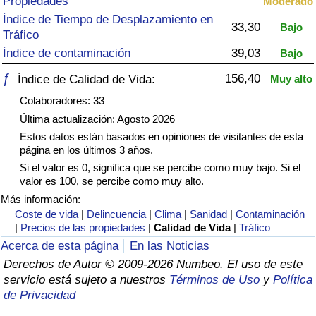
Propiedades
Moderado
Índice de criminalidad por país
Índice de Tiempo de Desplazamiento en
33,30
Bajo
Tráfico
Sanidad
Índice de contaminación
39,03
Bajo
Índice de Sanidad (Actual)
ƒ
156,40
Índice de Calidad de Vida:
Muy alto
Colaboradores: 33
Índice de Sanidad
Última actualización: Agosto 2026
Estos datos están basados en opiniones de visitantes de esta
Índice de Sanidad por País
página en los últimos 3 años.
Si el valor es 0, significa que se percibe como muy bajo. Si el
valor es 100, se percibe como muy alto.
Contaminación
Más información:
Coste de vida
|
Delincuencia
|
Clima
|
Sanidad
|
Contaminación
Índice de Contaminación (Actual)
|
Precios de las propiedades
|
Calidad de Vida
|
Tráfico
Acerca de esta página
En las Noticias
Índice de contaminación
Derechos de Autor © 2009-2026 Numbeo. El uso de este
servicio está sujeto a nuestros
Términos de Uso
y
Política
Índice de Contaminación por País
de Privacidad