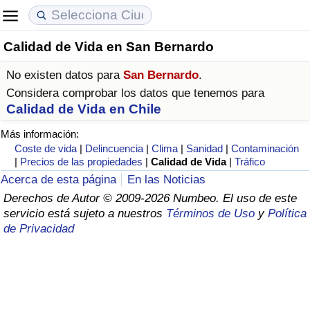
Calidad de Vida en San Bernardo
Coste de vida
Precios de las propiedades
Calidad de Vida
No existen datos para
San Bernardo
.
Índice de Costo de Vida (Actual)
Índice de Precios de Inmuebles (Actual)
Índice de Calidad de Vida
Considera comprobar los datos que tenemos para
Calidad de Vida en Chile
Índice de Costo de Vida
Índice de Precios de Inmuebles
Índice de Calidad de Vida (Actual)
Más información:
Coste de vida
|
Delincuencia
|
Clima
|
Sanidad
|
Contaminación
Índice de costo de vida por país
Índice de Precios de Inmuebles por País
Índice de calidad de vida por país
|
Precios de las propiedades
|
Calidad de Vida
|
Tráfico
Acerca de esta página
En las Noticias
en aqaba
Delincuencia
Derechos de Autor © 2009-2026 Numbeo. El uso de este
servicio está sujeto a nuestros
Términos de Uso
y
Política
de Privacidad
Calificación del Índice de Criminalidad
(Actual)
Índice de Criminalidad