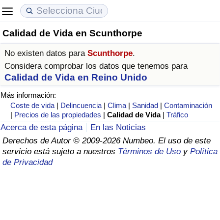
Calidad de Vida en Scunthorpe
Coste de vida
Precios de las propiedades
Calidad de Vida
No existen datos para
Scunthorpe
.
Índice de Costo de Vida (Actual)
Índice de Precios de Inmuebles (Actual)
Índice de Calidad de Vida
Considera comprobar los datos que tenemos para
Calidad de Vida en Reino Unido
Índice de Costo de Vida
Índice de Precios de Inmuebles
Índice de Calidad de Vida (Actual)
Más información:
Coste de vida
|
Delincuencia
|
Clima
|
Sanidad
|
Contaminación
Índice de costo de vida por país
Índice de Precios de Inmuebles por País
Índice de calidad de vida por país
|
Precios de las propiedades
|
Calidad de Vida
|
Tráfico
Acerca de esta página
En las Noticias
en aqaba
Delincuencia
Derechos de Autor © 2009-2026 Numbeo. El uso de este
servicio está sujeto a nuestros
Términos de Uso
y
Política
de Privacidad
Calificación del Índice de Criminalidad
(Actual)
Índice de Criminalidad