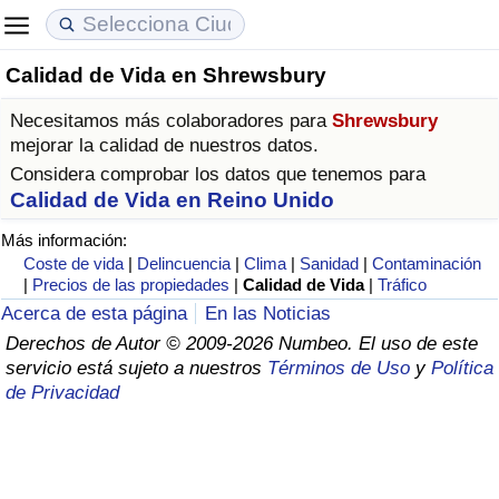
Calidad de Vida en Shrewsbury
Coste de vida
Precios de las propiedades
Calidad de Vida
Necesitamos más colaboradores para
Shrewsbury
Índice de Costo de Vida (Actual)
Índice de Precios de Inmuebles (Actual)
Índice de Calidad de Vida
mejorar la calidad de nuestros datos.
Considera comprobar los datos que tenemos para
Índice de Costo de Vida
Índice de Precios de Inmuebles
Índice de Calidad de Vida (Actual)
Calidad de Vida en Reino Unido
Más información:
Índice de costo de vida por país
Índice de Precios de Inmuebles por País
Índice de calidad de vida por país
Coste de vida
|
Delincuencia
|
Clima
|
Sanidad
|
Contaminación
|
Precios de las propiedades
|
Calidad de Vida
|
Tráfico
en aqaba
Delincuencia
Acerca de esta página
En las Noticias
Derechos de Autor © 2009-2026 Numbeo. El uso de este
servicio está sujeto a nuestros
Términos de Uso
y
Política
Calificación del Índice de Criminalidad
de Privacidad
(Actual)
Índice de Criminalidad