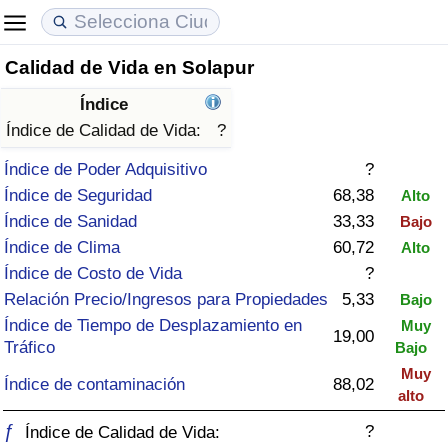
Calidad de Vida en Solapur
Coste de vida
Precios de las propiedades
Calidad de Vida
Índice
Índice de Costo de Vida (Actual)
Índice de Precios de Inmuebles (Actual)
Índice de Calidad de Vida
Índice de Calidad de Vida:
?
Índice de Poder Adquisitivo
?
Índice de Costo de Vida
Índice de Precios de Inmuebles
Índice de Calidad de Vida (Actual)
Índice de Seguridad
68,38
Alto
Índice de Sanidad
33,33
Bajo
Índice de costo de vida por país
Índice de Precios de Inmuebles por País
Índice de calidad de vida por país
Índice de Clima
60,72
Alto
Índice de Costo de Vida
?
en aqaba
Delincuencia
Relación Precio/Ingresos para Propiedades
5,33
Bajo
Índice de Tiempo de Desplazamiento en
Muy
Calificación del Índice de Criminalidad
19,00
Tráfico
Bajo
(Actual)
Muy
Índice de contaminación
88,02
alto
Índice de Criminalidad
ƒ
?
Índice de Calidad de Vida: