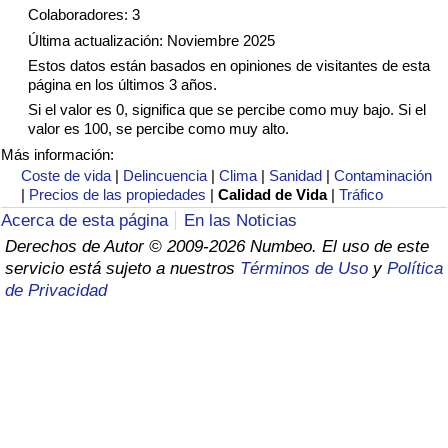
Índice de criminalidad por país
Colaboradores: 3
Última actualización: Noviembre 2025
Sanidad
Estos datos están basados en opiniones de visitantes de esta
página en los últimos 3 años.
Índice de Sanidad (Actual)
Si el valor es 0, significa que se percibe como muy bajo. Si el
valor es 100, se percibe como muy alto.
Más información:
Índice de Sanidad
Coste de vida
|
Delincuencia
|
Clima
|
Sanidad
|
Contaminación
|
Precios de las propiedades
|
Calidad de Vida
|
Tráfico
Índice de Sanidad por País
Acerca de esta página
En las Noticias
Derechos de Autor © 2009-2026 Numbeo. El uso de este
Contaminación
servicio está sujeto a nuestros
Términos de Uso
y
Política
de Privacidad
Índice de Contaminación (Actual)
Índice de contaminación
Índice de Contaminación por País