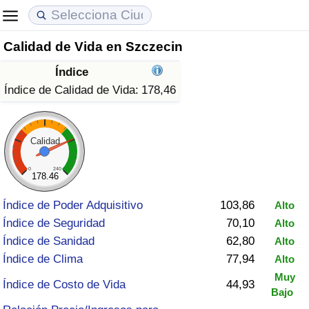
Calidad de Vida en Szczecin
Coste de vida
Precios de las propiedades
Calidad de Vida
Índice
Índice de Costo de Vida (Actual)
Índice de Precios de Inmuebles (Actual)
Índice de Calidad de Vida
Índice de Calidad de Vida:
178,46
Índice de Costo de Vida
Índice de Precios de Inmuebles
Índice de Calidad de Vida (Actual)
Calidad
Índice de costo de vida por país
Índice de Precios de Inmuebles por País
Índice de calidad de vida por país
0
240
178.46
en aqaba
Delincuencia
Índice de Poder Adquisitivo
103,86
Alto
Índice de Seguridad
70,10
Alto
Calificación del Índice de Criminalidad
Índice de Sanidad
62,80
Alto
(Actual)
Índice de Clima
77,94
Alto
Muy
Índice de Criminalidad
Índice de Costo de Vida
44,93
Bajo