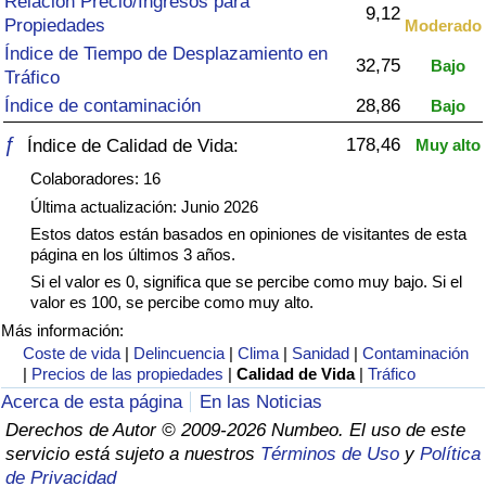
Relación Precio/Ingresos para
Índice de criminalidad por país
9,12
Propiedades
Moderado
Índice de Tiempo de Desplazamiento en
Sanidad
32,75
Bajo
Tráfico
Índice de contaminación
28,86
Bajo
Índice de Sanidad (Actual)
ƒ
178,46
Índice de Calidad de Vida:
Muy alto
Índice de Sanidad
Colaboradores: 16
Última actualización: Junio 2026
Índice de Sanidad por País
Estos datos están basados en opiniones de visitantes de esta
página en los últimos 3 años.
Si el valor es 0, significa que se percibe como muy bajo. Si el
Contaminación
valor es 100, se percibe como muy alto.
Más información:
Índice de Contaminación (Actual)
Coste de vida
|
Delincuencia
|
Clima
|
Sanidad
|
Contaminación
|
Precios de las propiedades
|
Calidad de Vida
|
Tráfico
Índice de contaminación
Acerca de esta página
En las Noticias
Derechos de Autor © 2009-2026 Numbeo. El uso de este
Índice de Contaminación por País
servicio está sujeto a nuestros
Términos de Uso
y
Política
de Privacidad