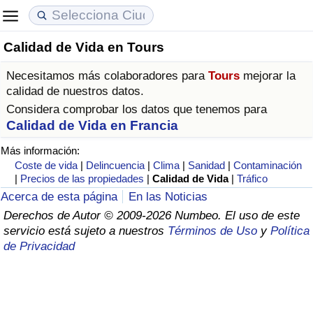
Calidad de Vida en Tours
Coste de vida
Precios de las propiedades
Calidad de Vida
Necesitamos más colaboradores para
Tours
mejorar la
Índice de Costo de Vida (Actual)
Índice de Precios de Inmuebles (Actual)
Índice de Calidad de Vida
calidad de nuestros datos.
Considera comprobar los datos que tenemos para
Índice de Costo de Vida
Índice de Precios de Inmuebles
Índice de Calidad de Vida (Actual)
Calidad de Vida en Francia
Más información:
Índice de costo de vida por país
Índice de Precios de Inmuebles por País
Índice de calidad de vida por país
Coste de vida
|
Delincuencia
|
Clima
|
Sanidad
|
Contaminación
|
Precios de las propiedades
|
Calidad de Vida
|
Tráfico
en aqaba
Delincuencia
Acerca de esta página
En las Noticias
Derechos de Autor © 2009-2026 Numbeo. El uso de este
servicio está sujeto a nuestros
Términos de Uso
y
Política
Calificación del Índice de Criminalidad
de Privacidad
(Actual)
Índice de Criminalidad