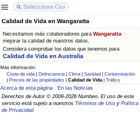
Calidad de Vida en Wangaratta
Coste de vida
Precios de las propiedades
Calidad de Vida
Necesitamos más colaboradores para
Wangaratta
Índice de Costo de Vida (Actual)
Índice de Precios de Inmuebles (Actual)
Índice de Calidad de Vida
mejorar la calidad de nuestros datos.
Considera comprobar los datos que tenemos para
Índice de Costo de Vida
Índice de Precios de Inmuebles
Índice de Calidad de Vida (Actual)
Calidad de Vida en Australia
Más información:
Índice de costo de vida por país
Índice de Precios de Inmuebles por País
Índice de calidad de vida por país
Coste de vida
|
Delincuencia
|
Clima
|
Sanidad
|
Contaminación
|
Precios de las propiedades
|
Calidad de Vida
|
Tráfico
en aqaba
Delincuencia
Acerca de esta página
En las Noticias
Derechos de Autor © 2009-2026 Numbeo. El uso de este
servicio está sujeto a nuestros
Términos de Uso
y
Política
Calificación del Índice de Criminalidad
de Privacidad
(Actual)
Índice de Criminalidad