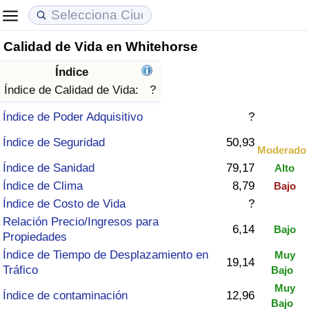
Calidad de Vida en Whitehorse
Coste de vida
Precios de las propiedades
Calidad de Vida
Índice
Índice de Costo de Vida (Actual)
Índice de Precios de Inmuebles (Actual)
Índice de Calidad de Vida
Índice de Calidad de Vida:
?
Índice de Poder Adquisitivo
?
Índice de Costo de Vida
Índice de Precios de Inmuebles
Índice de Calidad de Vida (Actual)
Índice de Seguridad
50,93
Moderado
Índice de costo de vida por país
Índice de Precios de Inmuebles por País
Índice de calidad de vida por país
Índice de Sanidad
79,17
Alto
Índice de Clima
8,79
Bajo
en aqaba
Delincuencia
Índice de Costo de Vida
?
Relación Precio/Ingresos para
Calificación del Índice de Criminalidad
6,14
Bajo
Propiedades
(Actual)
Índice de Tiempo de Desplazamiento en
Muy
19,14
Tráfico
Bajo
Índice de Criminalidad
Muy
Índice de contaminación
12,96
Bajo