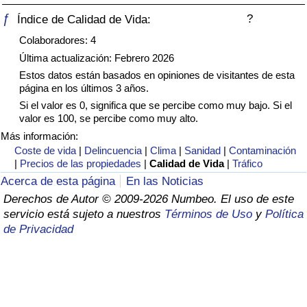
Índice de criminalidad por país
ƒ
?
Índice de Calidad de Vida:
Colaboradores: 4
Sanidad
Última actualización: Febrero 2026
Índice de Sanidad (Actual)
Estos datos están basados en opiniones de visitantes de esta
página en los últimos 3 años.
Si el valor es 0, significa que se percibe como muy bajo. Si el
Índice de Sanidad
valor es 100, se percibe como muy alto.
Más información:
Índice de Sanidad por País
Coste de vida
|
Delincuencia
|
Clima
|
Sanidad
|
Contaminación
|
Precios de las propiedades
|
Calidad de Vida
|
Tráfico
Contaminación
Acerca de esta página
En las Noticias
Derechos de Autor © 2009-2026 Numbeo. El uso de este
servicio está sujeto a nuestros
Términos de Uso
y
Política
Índice de Contaminación (Actual)
de Privacidad
Índice de contaminación
Índice de Contaminación por País