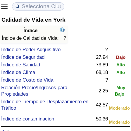
Calidad de Vida en York
Coste de vida
Precios de las propiedades
Calidad de Vida
Índice
Índice de Costo de Vida (Actual)
Índice de Precios de Inmuebles (Actual)
Índice de Calidad de Vida
Índice de Calidad de Vida:
?
Índice de Poder Adquisitivo
?
Índice de Costo de Vida
Índice de Precios de Inmuebles
Índice de Calidad de Vida (Actual)
Índice de Seguridad
27,94
Bajo
Índice de Sanidad
73,89
Alto
Índice de costo de vida por país
Índice de Precios de Inmuebles por País
Índice de calidad de vida por país
Índice de Clima
68,18
Alto
Índice de Costo de Vida
?
en aqaba
Delincuencia
Relación Precio/Ingresos para
Muy
2,25
Propiedades
Bajo
Calificación del Índice de Criminalidad
Índice de Tiempo de Desplazamiento en
(Actual)
42,57
Tráfico
Moderado
Índice de Criminalidad
Índice de contaminación
50,36
Moderado