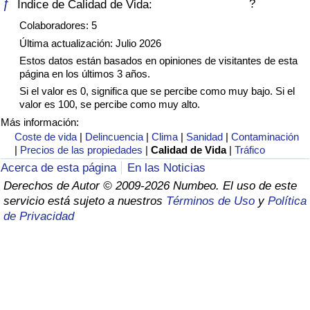
ƒ
?
Índice de Calidad de Vida:
Índice de criminalidad por país
Colaboradores: 5
Sanidad
Última actualización: Julio 2026
Estos datos están basados en opiniones de visitantes de esta
página en los últimos 3 años.
Índice de Sanidad (Actual)
Si el valor es 0, significa que se percibe como muy bajo. Si el
valor es 100, se percibe como muy alto.
Índice de Sanidad
Más información:
Coste de vida
|
Delincuencia
|
Clima
|
Sanidad
|
Contaminación
Índice de Sanidad por País
|
Precios de las propiedades
|
Calidad de Vida
|
Tráfico
Acerca de esta página
En las Noticias
Contaminación
Derechos de Autor © 2009-2026 Numbeo. El uso de este
servicio está sujeto a nuestros
Términos de Uso
y
Política
de Privacidad
Índice de Contaminación (Actual)
Índice de contaminación
Índice de Contaminación por País