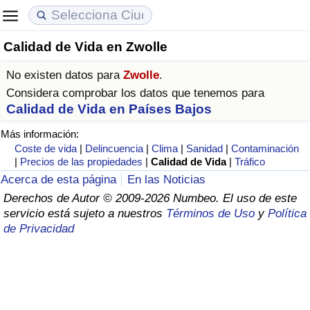
Calidad de Vida en Zwolle
Coste de vida
Precios de las propiedades
Calidad de Vida
No existen datos para
Zwolle
.
Índice de Costo de Vida (Actual)
Índice de Precios de Inmuebles (Actual)
Índice de Calidad de Vida
Considera comprobar los datos que tenemos para
Calidad de Vida en Países Bajos
Índice de Costo de Vida
Índice de Precios de Inmuebles
Índice de Calidad de Vida (Actual)
Más información:
Coste de vida
|
Delincuencia
|
Clima
|
Sanidad
|
Contaminación
Índice de costo de vida por país
Índice de Precios de Inmuebles por País
Índice de calidad de vida por país
|
Precios de las propiedades
|
Calidad de Vida
|
Tráfico
Acerca de esta página
En las Noticias
en aqaba
Delincuencia
Derechos de Autor © 2009-2026 Numbeo. El uso de este
servicio está sujeto a nuestros
Términos de Uso
y
Política
de Privacidad
Calificación del Índice de Criminalidad
(Actual)
Índice de Criminalidad