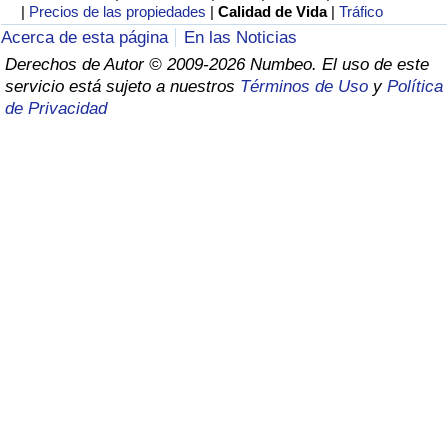
Índice de criminalidad por país
|
Precios de las propiedades
|
Calidad de Vida
|
Tráfico
Acerca de esta página
En las Noticias
Sanidad
Derechos de Autor © 2009-2026 Numbeo. El uso de este
servicio está sujeto a nuestros
Términos de Uso
y
Política
de Privacidad
Índice de Sanidad (Actual)
Índice de Sanidad
Índice de Sanidad por País
Contaminación
Índice de Contaminación (Actual)
Índice de contaminación
Índice de Contaminación por País