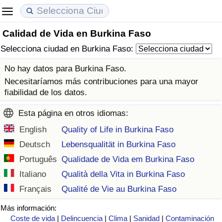
Calidad de Vida en Burkina Faso
Coste de vida
Precios de las propiedades
Calidad de Vida
Selecciona ciudad en Burkina Faso:
Índice de Costo de Vida (Actual)
Índice de Precios de Inmuebles (Actual)
Índice de Calidad de Vida
No hay datos para Burkina Faso.
Necesitaríamos más contribuciones para una mayor
Índice de Costo de Vida
Índice de Precios de Inmuebles
Índice de Calidad de Vida (Actual)
fiabilidad de los datos.
Esta página en otros idiomas:
Índice de costo de vida por país
Índice de Precios de Inmuebles por País
Índice de calidad de vida por país
English
Quality of Life in Burkina Faso
en aqaba
Delincuencia
Deutsch
Lebensqualität in Burkina Faso
Português
Qualidade de Vida em Burkina Faso
Calificación del Índice de Criminalidad
Italiano
Qualità della Vita in Burkina Faso
(Actual)
Français
Qualité de Vie au Burkina Faso
Índice de Criminalidad
Más información:
Coste de vida
|
Delincuencia
|
Clima
|
Sanidad
|
Contaminación