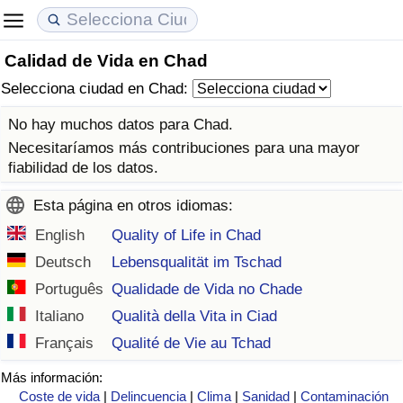
Calidad de Vida en Chad
Coste de vida
Precios de las propiedades
Calidad de Vida
Selecciona ciudad en Chad:
Índice de Costo de Vida (Actual)
Índice de Precios de Inmuebles (Actual)
Índice de Calidad de Vida
No hay muchos datos para Chad.
Necesitaríamos más contribuciones para una mayor
Índice de Costo de Vida
Índice de Precios de Inmuebles
Índice de Calidad de Vida (Actual)
fiabilidad de los datos.
Esta página en otros idiomas:
Índice de costo de vida por país
Índice de Precios de Inmuebles por País
Índice de calidad de vida por país
English
Quality of Life in Chad
en aqaba
Delincuencia
Deutsch
Lebensqualität im Tschad
Português
Qualidade de Vida no Chade
Calificación del Índice de Criminalidad
Italiano
Qualità della Vita in Ciad
(Actual)
Français
Qualité de Vie au Tchad
Índice de Criminalidad
Más información:
Coste de vida
|
Delincuencia
|
Clima
|
Sanidad
|
Contaminación