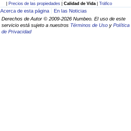
Índice de criminalidad por país
|
Precios de las propiedades
|
Calidad de Vida
|
Tráfico
Acerca de esta página
En las Noticias
Sanidad
Derechos de Autor © 2009-2026 Numbeo. El uso de este
servicio está sujeto a nuestros
Términos de Uso
y
Política
de Privacidad
Índice de Sanidad (Actual)
Índice de Sanidad
Índice de Sanidad por País
Contaminación
Índice de Contaminación (Actual)
Índice de contaminación
Índice de Contaminación por País