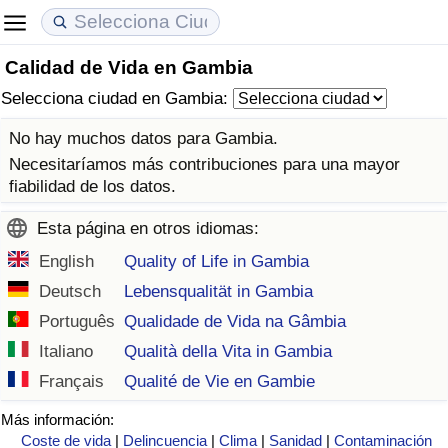
Calidad de Vida en Gambia
Coste de vida
Precios de las propiedades
Calidad de Vida
Selecciona ciudad en Gambia:
Índice de Costo de Vida (Actual)
Índice de Precios de Inmuebles (Actual)
Índice de Calidad de Vida
No hay muchos datos para Gambia.
Necesitaríamos más contribuciones para una mayor
Índice de Costo de Vida
Índice de Precios de Inmuebles
Índice de Calidad de Vida (Actual)
fiabilidad de los datos.
Esta página en otros idiomas:
Índice de costo de vida por país
Índice de Precios de Inmuebles por País
Índice de calidad de vida por país
English
Quality of Life in Gambia
en aqaba
Delincuencia
Deutsch
Lebensqualität in Gambia
Português
Qualidade de Vida na Gâmbia
Calificación del Índice de Criminalidad
Italiano
Qualità della Vita in Gambia
(Actual)
Français
Qualité de Vie en Gambie
Índice de Criminalidad
Más información:
Coste de vida
|
Delincuencia
|
Clima
|
Sanidad
|
Contaminación