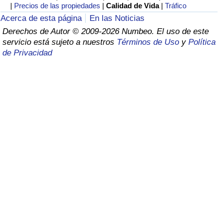
Índice de criminalidad por país
|
Precios de las propiedades
|
Calidad de Vida
|
Tráfico
Acerca de esta página
En las Noticias
Sanidad
Derechos de Autor © 2009-2026 Numbeo. El uso de este
servicio está sujeto a nuestros
Términos de Uso
y
Política
de Privacidad
Índice de Sanidad (Actual)
Índice de Sanidad
Índice de Sanidad por País
Contaminación
Índice de Contaminación (Actual)
Índice de contaminación
Índice de Contaminación por País