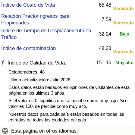
Índice de criminalidad por país
Índice de Costo de Vida
65,48
Moderado
Relación Precio/Ingresos para
Sanidad
7,59
Propiedades
Moderado
Índice de Tiempo de Desplazamiento en
Índice de Sanidad (Actual)
32,24
Bajo
Tráfico
Índice de contaminación
48,33
Índice de Sanidad
Moderado
ƒ
151,16
Índice de Calidad de Vida:
Muy alto
Índice de Sanidad por País
Colaboradores: 48
Contaminación
Última actualización: Julio 2026
Estos datos están basados en opiniones de visitantes de esta
página en los últimos 3 años.
Índice de Contaminación (Actual)
Si el valor es 0, significa que se percibe como muy bajo. Si el
valor es 100, se percibe como muy alto.
Índice de contaminación
Nuestros datos para cada país están basados en todas las
entradas de todas las ciudades del país.
Índice de Contaminación por País
Esta página en otros idiomas: