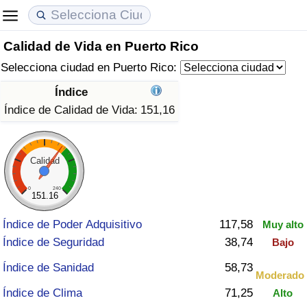
Calidad de Vida en Puerto Rico
Coste de vida
Precios de las propiedades
Calidad de Vida
Selecciona ciudad en Puerto Rico:
Índice de Costo de Vida (Actual)
Índice de Precios de Inmuebles (Actual)
Índice de Calidad de Vida
Índice
Índice de Calidad de Vida:
151,16
Índice de Costo de Vida
Índice de Precios de Inmuebles
Índice de Calidad de Vida (Actual)
Índice de costo de vida por país
Índice de Precios de Inmuebles por País
Índice de calidad de vida por país
Calidad
en aqaba
Delincuencia
0
240
151.16
Índice de Poder Adquisitivo
117,58
Muy alto
Calificación del Índice de Criminalidad
Índice de Seguridad
38,74
(Actual)
Bajo
Índice de Sanidad
58,73
Moderado
Índice de Criminalidad
Índice de Clima
71,25
Alto