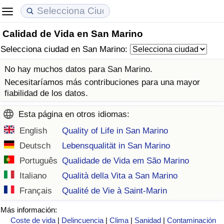
Calidad de Vida en San Marino
Coste de vida
Precios de las propiedades
Calidad de Vida
Selecciona ciudad en San Marino:
Índice de Costo de Vida (Actual)
Índice de Precios de Inmuebles (Actual)
Índice de Calidad de Vida
No hay muchos datos para San Marino.
Necesitaríamos más contribuciones para una mayor
Índice de Costo de Vida
Índice de Precios de Inmuebles
Índice de Calidad de Vida (Actual)
fiabilidad de los datos.
Esta página en otros idiomas:
Índice de costo de vida por país
Índice de Precios de Inmuebles por País
Índice de calidad de vida por país
English
Quality of Life in San Marino
en aqaba
Delincuencia
Deutsch
Lebensqualität in San Marino
Português
Qualidade de Vida em São Marino
Calificación del Índice de Criminalidad
Italiano
Qualità della Vita a San Marino
(Actual)
Français
Qualité de Vie à Saint-Marin
Índice de Criminalidad
Más información:
Coste de vida
|
Delincuencia
|
Clima
|
Sanidad
|
Contaminación