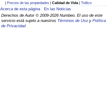
Índice de criminalidad por país
|
Precios de las propiedades
|
Calidad de Vida
|
Tráfico
Acerca de esta página
En las Noticias
Sanidad
Derechos de Autor © 2009-2026 Numbeo. El uso de este
servicio está sujeto a nuestros
Términos de Uso
y
Política
de Privacidad
Índice de Sanidad (Actual)
Índice de Sanidad
Índice de Sanidad por País
Contaminación
Índice de Contaminación (Actual)
Índice de contaminación
Índice de Contaminación por País