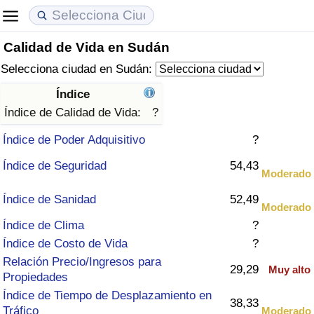
Calidad de Vida en Sudán
Coste de vida
Precios de las propiedades
Calidad de Vida
Selecciona ciudad en Sudán:
Índice de Costo de Vida (Actual)
Índice de Precios de Inmuebles (Actual)
Índice de Calidad de Vida
Índice
Índice de Calidad de Vida:
?
Índice de Costo de Vida
Índice de Precios de Inmuebles
Índice de Calidad de Vida (Actual)
Índice de Poder Adquisitivo
?
Índice de costo de vida por país
Índice de Precios de Inmuebles por País
Índice de calidad de vida por país
Índice de Seguridad
54,43
Moderado
en aqaba
Delincuencia
Índice de Sanidad
52,49
Moderado
Índice de Clima
?
Calificación del Índice de Criminalidad
Índice de Costo de Vida
?
(Actual)
Relación Precio/Ingresos para
29,29
Muy alto
Propiedades
Índice de Criminalidad
Índice de Tiempo de Desplazamiento en
38,33
Tráfico
Moderado