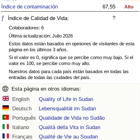
Índice de criminalidad por país
Índice de contaminación
67,55
Alto
ƒ
?
Índice de Calidad de Vida:
Sanidad
Colaboradores: 6
Índice de Sanidad (Actual)
Última actualización: Julio 2026
Estos datos están basados en opiniones de visitantes de esta
página en los últimos 3 años.
Índice de Sanidad
Si el valor es 0, significa que se percibe como muy bajo. Si el
valor es 100, se percibe como muy alto.
Índice de Sanidad por País
Nuestros datos para cada país están basados en todas las
entradas de todas las ciudades del país.
Contaminación
Esta página en otros idiomas:
Índice de Contaminación (Actual)
English
Quality of Life in Sudan
Deutsch
Lebensqualität im Sudan
Índice de contaminación
Português
Qualidade de Vida no Sudão
Italiano
Qualità della Vita in Sudan
Índice de Contaminación por País
Français
Qualité de Vie au Soudan