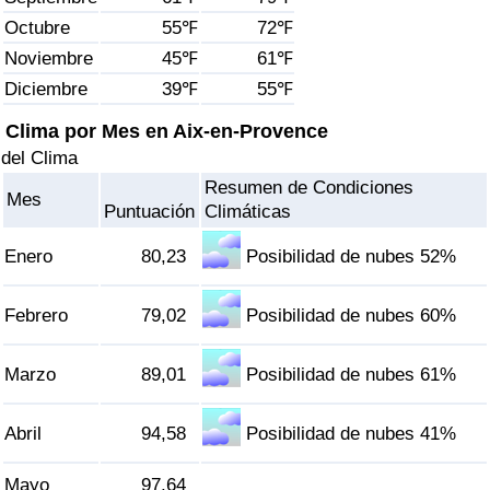
Índice de criminalidad por país
Octubre
55℉
72℉
Noviembre
45℉
61℉
Sanidad
Diciembre
39℉
55℉
Índice de Sanidad (Actual)
Clima por Mes en Aix-en-Provence
del Clima
Índice de Sanidad
Resumen de Condiciones
Mes
Puntuación
Climáticas
Índice de Sanidad por País
Enero
80,23
Posibilidad de nubes 52%
Contaminación
Febrero
79,02
Posibilidad de nubes 60%
Índice de Contaminación (Actual)
Marzo
89,01
Posibilidad de nubes 61%
Índice de contaminación
Abril
94,58
Posibilidad de nubes 41%
Índice de Contaminación por País
Mayo
97,64