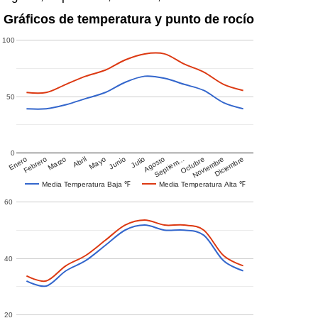
Gráficos de temperatura y punto de rocío
100
50
0
Enero
Febrero
Marzo
Abril
Mayo
Junio
Julio
Agosto
Septiem…
Octubre
Noviembre
Diciembre
Media Temperatura Baja ℉
Media Temperatura Alta ℉
60
40
20