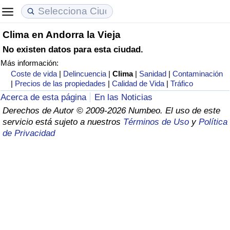
Clima en Andorra la Vieja
Coste de vida
Precios de las propiedades
Calidad de Vida
No existen datos para esta ciudad.
Más información:
Índice de Costo de Vida (Actual)
Índice de Precios de Inmuebles (Actual)
Índice de Calidad de Vida
Coste de vida
|
Delincuencia
|
Clima
|
Sanidad
|
Contaminación
|
Precios de las propiedades
|
Calidad de Vida
|
Tráfico
Índice de Costo de Vida
Índice de Precios de Inmuebles
Índice de Calidad de Vida (Actual)
Acerca de esta página
En las Noticias
Derechos de Autor © 2009-2026 Numbeo. El uso de este
Índice de costo de vida por país
Índice de Precios de Inmuebles por País
Índice de calidad de vida por país
servicio está sujeto a nuestros
Términos de Uso
y
Política
de Privacidad
en aqaba
Delincuencia
Calificación del Índice de Criminalidad
(Actual)
Índice de Criminalidad