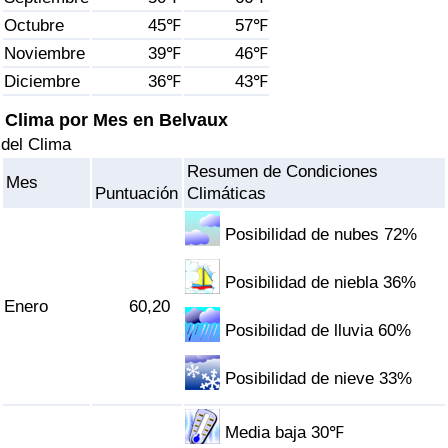
Índice de criminalidad por país
Octubre
45℉
57℉
Noviembre
39℉
46℉
Sanidad
Diciembre
36℉
43℉
Índice de Sanidad (Actual)
Clima por Mes en Belvaux
del Clima
Índice de Sanidad
Resumen de Condiciones
Mes
Puntuación
Climáticas
Índice de Sanidad por País
Posibilidad de nubes 72%
Contaminación
Posibilidad de niebla 36%
Enero
60,20
Índice de Contaminación (Actual)
Posibilidad de lluvia 60%
Índice de contaminación
Posibilidad de nieve 33%
Índice de Contaminación por País
Media baja 30℉