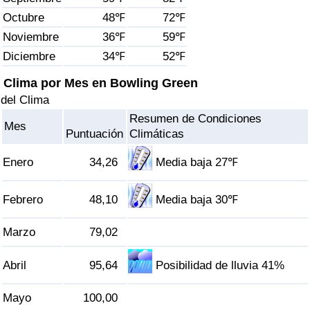
Índice de criminalidad por país
Octubre
48℉
72℉
Noviembre
36℉
59℉
Sanidad
Diciembre
34℉
52℉
Índice de Sanidad (Actual)
Clima por Mes en Bowling Green
del Clima
Índice de Sanidad
Resumen de Condiciones
Mes
Puntuación
Climáticas
Índice de Sanidad por País
Enero
34,26
Media baja 27℉
Contaminación
Febrero
48,10
Media baja 30℉
Índice de Contaminación (Actual)
Marzo
79,02
Índice de contaminación
Abril
95,64
Posibilidad de lluvia 41%
Índice de Contaminación por País
Mayo
100,00