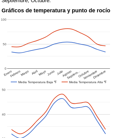
Septiembre, Octubre.
Gráficos de temperatura y punto de rocío
100
50
0
Enero
Febrero
Marzo
Abril
Mayo
Junio
Julio
Agosto
Septiem…
Octubre
Noviembre
Diciembre
Media Temperatura Baja ℉
Media Temperatura Alta ℉
50
40