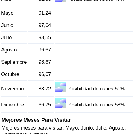
Tráfico
Mayo
91,24
Índice de Tráfico
Junio
97,64
Índice de Tráfico (Actual)
Julio
98,55
Agosto
96,67
Índice de Tráfico por País
Septiembre
96,67
Octubre
96,67
Noviembre
83,72
Posibilidad de nubes 51%
Diciembre
66,75
Posibilidad de nubes 58%
Mejores Meses Para Visitar
Mejores meses para visitar: Mayo, Junio, Julio, Agosto,