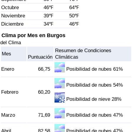
Índice de criminalidad por país
Octubre
46℉
64℉
Noviembre
39℉
50℉
Sanidad
Diciembre
34℉
46℉
Índice de Sanidad (Actual)
Clima por Mes en Burgos
del Clima
Índice de Sanidad
Resumen de Condiciones
Mes
Puntuación
Climáticas
Índice de Sanidad por País
Enero
66,75
Posibilidad de nubes 61%
Contaminación
Posibilidad de nubes 54%
Febrero
60,20
Índice de Contaminación (Actual)
Posibilidad de nieve 28%
Índice de contaminación
Marzo
71,69
Posibilidad de nubes 47%
Índice de Contaminación por País
Abril
82,58
Posibilidad de nubes 47%