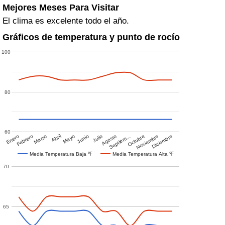
Mejores Meses Para Visitar
El clima es excelente todo el año.
Gráficos de temperatura y punto de rocío
100
80
60
Enero
Febrero
Marzo
Abril
Mayo
Junio
Julio
Agosto
Septiem…
Octubre
Noviembre
Diciembre
Media Temperatura Baja ℉
Media Temperatura Alta ℉
70
65