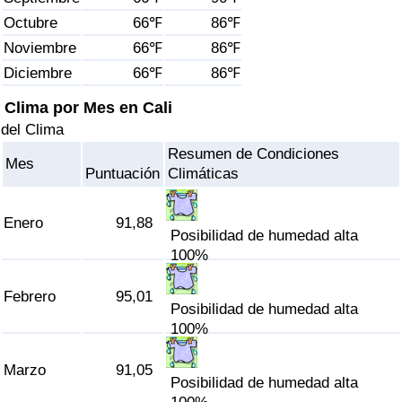
Índice de criminalidad por país
Octubre
66℉
86℉
Noviembre
66℉
86℉
Sanidad
Diciembre
66℉
86℉
Índice de Sanidad (Actual)
Clima por Mes en Cali
del Clima
Índice de Sanidad
Resumen de Condiciones
Mes
Puntuación
Climáticas
Índice de Sanidad por País
Enero
91,88
Posibilidad de humedad alta
Contaminación
100%
Índice de Contaminación (Actual)
Febrero
95,01
Posibilidad de humedad alta
Índice de contaminación
100%
Marzo
91,05
Índice de Contaminación por País
Posibilidad de humedad alta