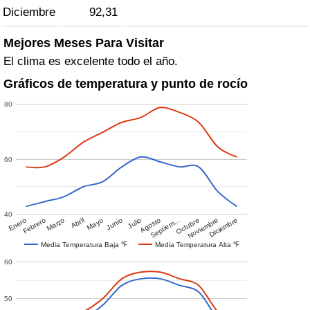
Diciembre
92,31
Mejores Meses Para Visitar
El clima es excelente todo el año.
Gráficos de temperatura y punto de rocío
80
60
40
Enero
Febrero
Marzo
Abril
Mayo
Junio
Julio
Agosto
Septiem…
Octubre
Noviembre
Diciembre
Media Temperatura Baja ℉
Media Temperatura Alta ℉
60
50