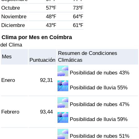
Índice de criminalidad por país
Octubre
57℉
73℉
Noviembre
48℉
64℉
Sanidad
Diciembre
43℉
61℉
Índice de Sanidad (Actual)
Clima por Mes en Coímbra
del Clima
Índice de Sanidad
Resumen de Condiciones
Mes
Puntuación
Climáticas
Índice de Sanidad por País
Posibilidad de nubes 43%
Enero
92,31
Contaminación
Posibilidad de lluvia 55%
Índice de Contaminación (Actual)
Posibilidad de nubes 47%
Febrero
93,44
Índice de contaminación
Posibilidad de lluvia 59%
Índice de Contaminación por País
Posibilidad de nubes 51%