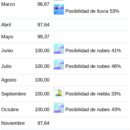
Marzo
96,67
Tráfico
Posibilidad de lluvia 53%
Índice de Tráfico
Abril
97,64
Índice de Tráfico (Actual)
Mayo
99,37
Índice de Tráfico por País
Junio
100,00
Posibilidad de nubes 41%
Julio
100,00
Posibilidad de nubes 46%
Agosto
100,00
Septiembre
100,00
Posibilidad de niebla 33%
Octubre
100,00
Posibilidad de nubes 43%
Noviembre
97,64