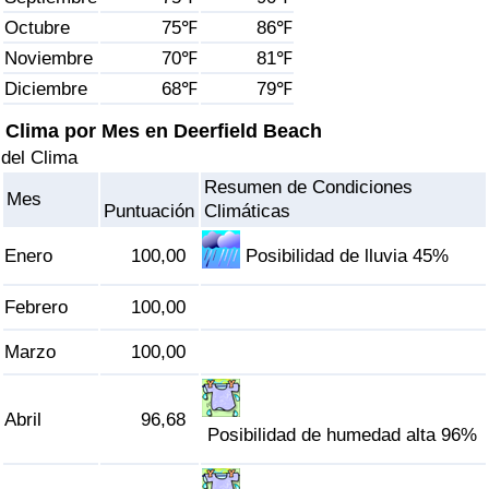
Índice de criminalidad por país
Octubre
75℉
86℉
Noviembre
70℉
81℉
Sanidad
Diciembre
68℉
79℉
Índice de Sanidad (Actual)
Clima por Mes en Deerfield Beach
del Clima
Índice de Sanidad
Resumen de Condiciones
Mes
Puntuación
Climáticas
Índice de Sanidad por País
Enero
100,00
Posibilidad de lluvia 45%
Contaminación
Febrero
100,00
Índice de Contaminación (Actual)
Marzo
100,00
Índice de contaminación
Abril
96,68
Posibilidad de humedad alta 96%
Índice de Contaminación por País