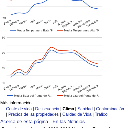
60
Enero
Febrero
Marzo
Abril
Mayo
Junio
Julio
Agosto
Septiem…
Octubre
Noviembre
Diciembre
Media Temperatura Baja ℉
Media Temperatura Alta ℉
80
70
60
50
Enero
Febrero
Marzo
Abril
Mayo
Junio
Julio
Agosto
Septiem…
Octubre
Noviembre
Diciembre
Media Baja del Punto de R…
Media alta del Punto de R…
Más información:
Coste de vida
|
Delincuencia
|
Clima
|
Sanidad
|
Contaminación
|
Precios de las propiedades
|
Calidad de Vida
|
Tráfico
Acerca de esta página
En las Noticias