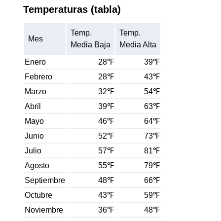
Temperaturas (tabla)
Temp.
Temp.
Mes
Media Baja
Media Alta
Enero
28℉
39℉
Febrero
28℉
43℉
Marzo
32℉
54℉
Abril
39℉
63℉
Mayo
46℉
64℉
Junio
52℉
73℉
Julio
57℉
81℉
Agosto
55℉
79℉
Septiembre
48℉
66℉
Octubre
43℉
59℉
Noviembre
36℉
48℉