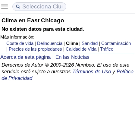
Clima en East Chicago
Coste de vida
Precios de las propiedades
Calidad de Vida
No existen datos para esta ciudad.
Más información:
Índice de Costo de Vida (Actual)
Índice de Precios de Inmuebles (Actual)
Índice de Calidad de Vida
Coste de vida
|
Delincuencia
|
Clima
|
Sanidad
|
Contaminación
|
Precios de las propiedades
|
Calidad de Vida
|
Tráfico
Índice de Costo de Vida
Índice de Precios de Inmuebles
Índice de Calidad de Vida (Actual)
Acerca de esta página
En las Noticias
Derechos de Autor © 2009-2026 Numbeo. El uso de este
Índice de costo de vida por país
Índice de Precios de Inmuebles por País
Índice de calidad de vida por país
servicio está sujeto a nuestros
Términos de Uso
y
Política
de Privacidad
en aqaba
Delincuencia
Calificación del Índice de Criminalidad
(Actual)
Índice de Criminalidad