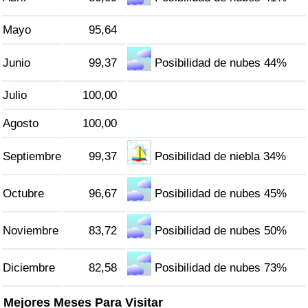
Tráfico
Mayo
95,64
Índice de Tráfico
Junio
99,37
Posibilidad de nubes 44%
Índice de Tráfico (Actual)
Julio
100,00
Índice de Tráfico por País
Agosto
100,00
Septiembre
99,37
Posibilidad de niebla 34%
Octubre
96,67
Posibilidad de nubes 45%
Noviembre
83,72
Posibilidad de nubes 50%
Diciembre
82,58
Posibilidad de nubes 73%
Mejores Meses Para Visitar