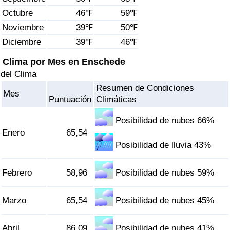
Índice de criminalidad por país
Octubre
46℉
59℉
Noviembre
39℉
50℉
Sanidad
Diciembre
39℉
46℉
Índice de Sanidad (Actual)
Clima por Mes en Enschede
del Clima
Índice de Sanidad
Resumen de Condiciones
Mes
Puntuación
Climáticas
Índice de Sanidad por País
Posibilidad de nubes 66%
Enero
65,54
Contaminación
Posibilidad de lluvia 43%
Índice de Contaminación (Actual)
Febrero
58,96
Posibilidad de nubes 59%
Índice de contaminación
Marzo
65,54
Posibilidad de nubes 45%
Índice de Contaminación por País
Abril
86,09
Posibilidad de nubes 41%