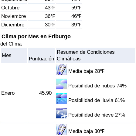
Índice de criminalidad por país
Octubre
43℉
59℉
Noviembre
36℉
46℉
Sanidad
Diciembre
30℉
39℉
Índice de Sanidad (Actual)
Clima por Mes en Friburgo
del Clima
Índice de Sanidad
Resumen de Condiciones
Mes
Puntuación
Climáticas
Índice de Sanidad por País
Media baja 28℉
Contaminación
Posibilidad de nubes 74%
Enero
45,90
Índice de Contaminación (Actual)
Posibilidad de lluvia 61%
Índice de contaminación
Posibilidad de nieve 27%
Índice de Contaminación por País
Media baja 30℉