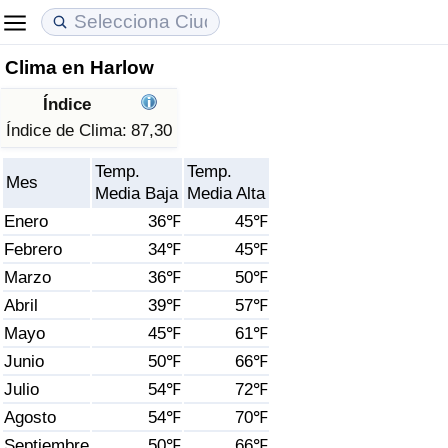
Clima en Harlow
Coste de vida
Precios de las propiedades
Calidad de Vida
Índice
Índice de Costo de Vida (Actual)
Índice de Precios de Inmuebles (Actual)
Índice de Calidad de Vida
Índice de Clima:
87,30
Temp.
Temp.
Índice de Costo de Vida
Índice de Precios de Inmuebles
Índice de Calidad de Vida (Actual)
Mes
Media Baja
Media Alta
Enero
36℉
45℉
Índice de costo de vida por país
Índice de Precios de Inmuebles por País
Índice de calidad de vida por país
Febrero
34℉
45℉
Marzo
36℉
50℉
en aqaba
Delincuencia
Abril
39℉
57℉
Calificación del Índice de Criminalidad
Mayo
45℉
61℉
(Actual)
Junio
50℉
66℉
Julio
54℉
72℉
Índice de Criminalidad
Agosto
54℉
70℉
Septiembre
50℉
66℉